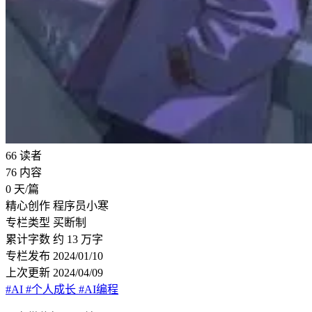
66
读者
76
内容
0
天/篇
精心创作
程序员小寒
专栏类型
买断制
累计字数
约 13 万字
专栏发布
2024/01/10
上次更新
2024/04/09
#AI
#个人成长
#AI编程