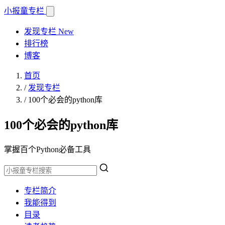
小报童
专栏
发现专栏
New
排行榜
博客
首页
/
发现专栏
/
100个必会的python库
100个必会的python库
掌握百个Python必备工具
专栏简介
我能得到
目录