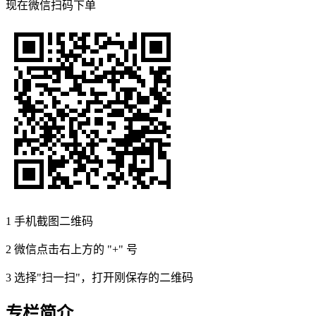
现在
微信扫码
下单
1
手机截图二维码
2
微信点击右上方的 "+" 号
3
选择"扫一扫"，打开刚保存的二维码
专栏简介