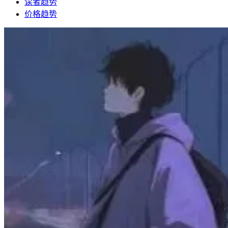
读者趋势
价格趋势