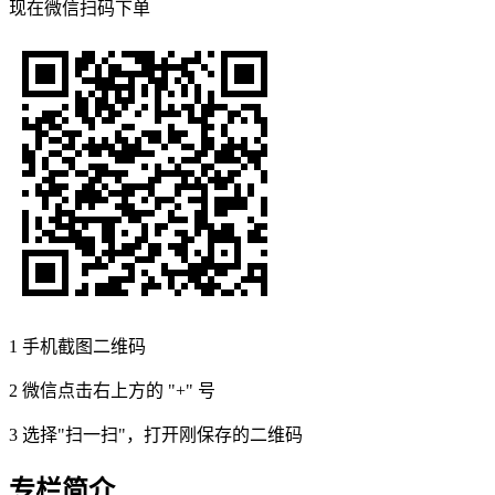
现在
微信扫码
下单
1
手机截图二维码
2
微信点击右上方的 "+" 号
3
选择"扫一扫"，打开刚保存的二维码
专栏简介