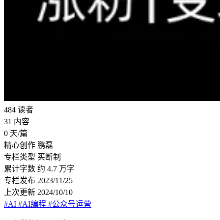
484
读者
31
内容
0
天/篇
精心创作
鹏磊
专栏类型
买断制
累计字数
约 4.7 万字
专栏发布
2023/11/25
上次更新
2024/10/10
#AI
#AI编程
#公众号运营