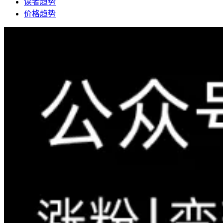
读者趋势
价格趋势