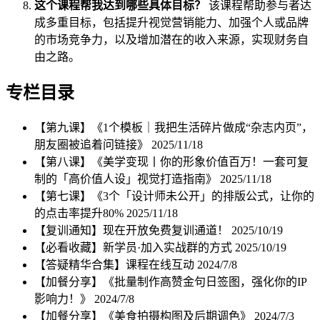
这个课程帮我达到哪些具体目标？
该课程帮助参与者达
成多重目标，包括提升视觉营销能力、加强个人或品牌
的市场竞争力，以及增加潜在的收入来源，实现财务自
由之路。
专栏目录
【第九课】《1个模板｜我把生活碎片做成“杂志内页”，
朋友圈被追着问链接》
2025/11/18
【第八课】《美学变现丨你的形象价值百万！一套可复
制的「高价值人设」视觉打造指南》
2025/11/18
【第七课】《3个「设计师未公开」的排版公式，让你的
的点击率提升80%
2025/11/18
【复训通知】现在开放免费复训通道！
2025/10/19
【必看收藏】新学员·加入实战群的方式
2025/10/19
【答疑精华合集】课程在线互动
2024/7/8
【加餐分享】《批量制作高赞金句日签图，强化你的IP
影响力！》
2024/7/8
【加餐分享】《美食拍摄构图及后期调色》
2024/7/3