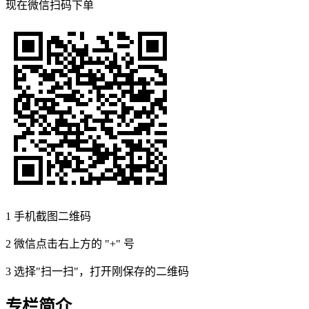
现在
微信扫码
下单
1
手机截图二维码
2
微信点击右上方的 "+" 号
3
选择"扫一扫"，打开刚保存的二维码
专栏简介