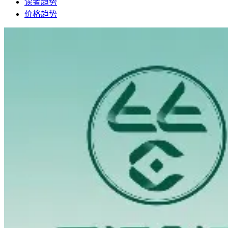
读者趋势
价格趋势