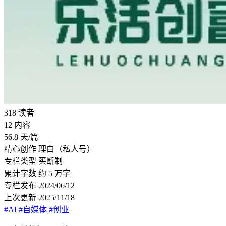
318
读者
12
内容
56.8
天/篇
精心创作
理白（私人号）
专栏类型
买断制
累计字数
约 5 万字
专栏发布
2024/06/12
上次更新
2025/11/18
#AI
#自媒体
#创业