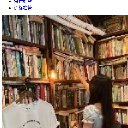
读者趋势
价格趋势