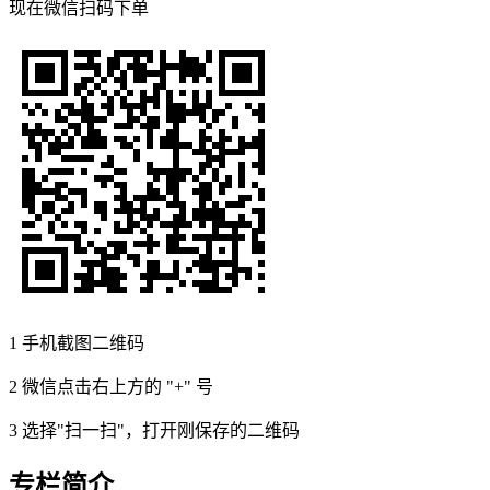
现在
微信扫码
下单
1
手机截图二维码
2
微信点击右上方的 "+" 号
3
选择"扫一扫"，打开刚保存的二维码
专栏简介