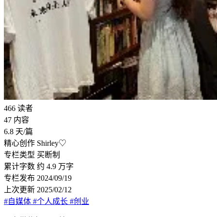
466
读者
47
内容
6.8
天/篇
精心创作
Shirley♡
专栏类型
买断制
累计字数
约 4.9 万字
专栏发布
2024/09/19
上次更新
2025/02/12
#自媒体
#个人成长
#创业