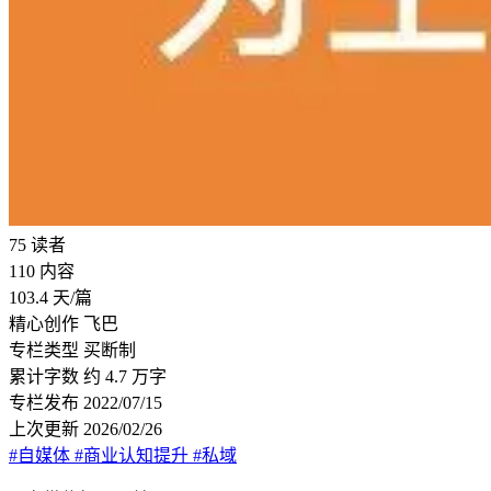
75
读者
110
内容
103.4
天/篇
精心创作
飞巴
专栏类型
买断制
累计字数
约 4.7 万字
专栏发布
2022/07/15
上次更新
2026/02/26
#自媒体
#商业认知提升
#私域