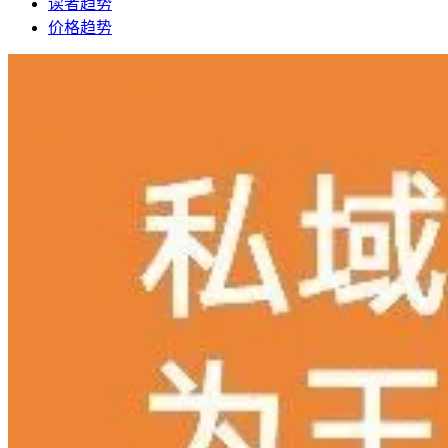
读者趋势
价格趋势