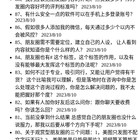
发圈内容好坏的评判标准吗？
2023/8/10
87、有什么安全一点的软件可以在手机上多登录账号？
2023/8/10
86、假如很多人添加我的微信，每天通过多少个以内不
会被风控？
2023/8/10
85、朋友圈需不需要定位，建立自己的人设， 让人看到
内容就知道你是个什么样的人？
2023/8/10
84、朋友圈也有# 这个标签，这个标签的作用，以及有
没有能够最大发挥这个标签的办法呢？
2023/8/10
83、如何不过于专业，吸引同行，又能让用户觉得有干
货？ 这个比喻我可以理解，但是落地时在咨询中你是怎
么处理这个咨询过程的，你是怎么解决问题的，我不太
能把握好那个度？
2023/8/10
82、如果有人加你好友后这么问你：跟你聊天要收费
吗？你该怎么回？
2023/8/10
81、当前没拿到什么结果 总感觉自己的朋友圈也没什么
说服力，那我以后要从哪个方向下手呢？
2023/8/10
80、关于观赏型朋友圈的三个问题：1，美图只发图不配
文字行不行？2，美图美景只能是图片？视频算不算能不