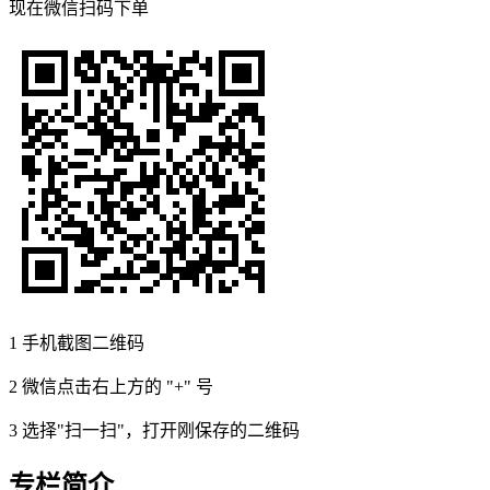
现在
微信扫码
下单
1
手机截图二维码
2
微信点击右上方的 "+" 号
3
选择"扫一扫"，打开刚保存的二维码
专栏简介