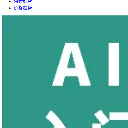
读者趋势
价格趋势