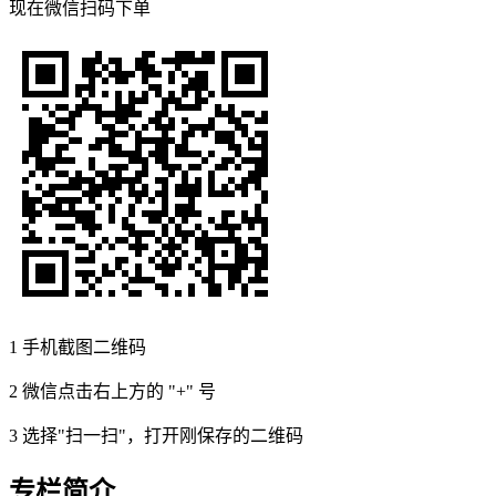
现在
微信扫码
下单
1
手机截图二维码
2
微信点击右上方的 "+" 号
3
选择"扫一扫"，打开刚保存的二维码
专栏简介