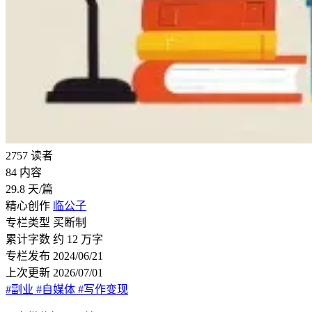
2757
读者
84
内容
29.8
天/篇
精心创作
临公子
专栏类型
买断制
累计字数
约 12 万字
专栏发布
2024/06/21
上次更新
2026/07/01
#副业
#自媒体
#写作变现