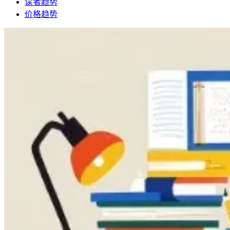
读者趋势
价格趋势