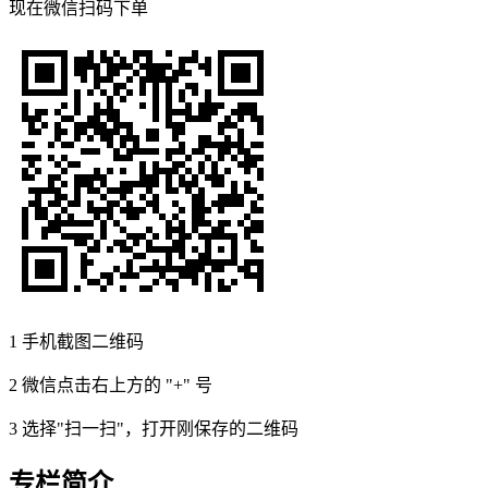
现在
微信扫码
下单
1
手机截图二维码
2
微信点击右上方的 "+" 号
3
选择"扫一扫"，打开刚保存的二维码
专栏简介