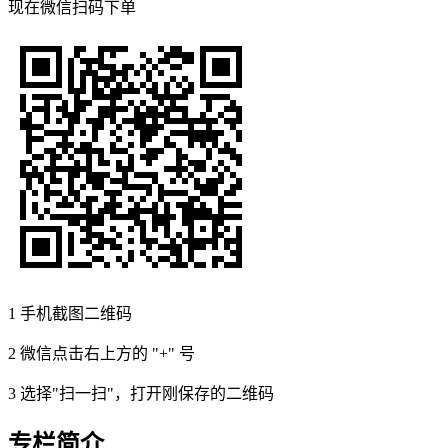
现在
微信扫码
下单
1
手机截图二维码
2
微信点击右上方的 "+" 号
3
选择"扫一扫"，打开刚保存的二维码
专栏简介