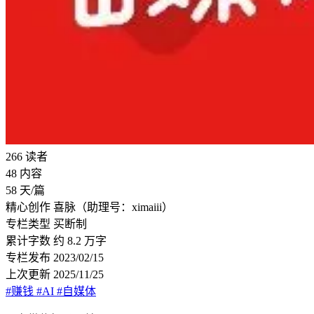
266
读者
48
内容
58
天/篇
精心创作
喜脉（助理号：ximaiii）
专栏类型
买断制
累计字数
约 8.2 万字
专栏发布
2023/02/15
上次更新
2025/11/25
#赚钱
#AI
#自媒体