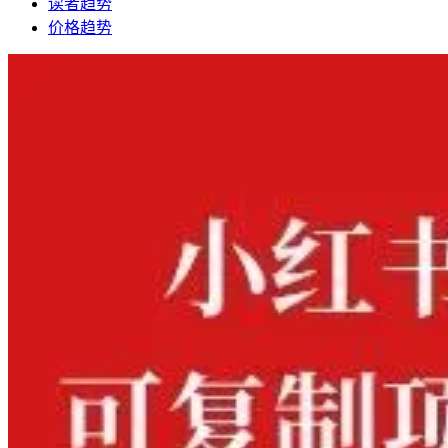
读者趋势
价格趋势