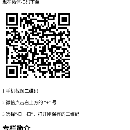
现在
微信扫码
下单
1
手机截图二维码
2
微信点击右上方的 "+" 号
3
选择"扫一扫"，打开刚保存的二维码
专栏简介