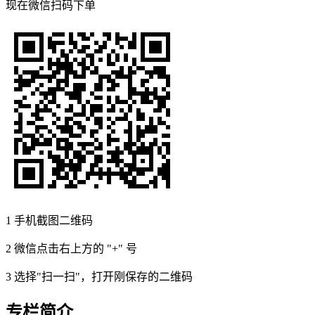
现在
微信扫码
下单
1
手机截图二维码
2
微信点击右上方的 "+" 号
3
选择"扫一扫"，打开刚保存的二维码
专栏简介