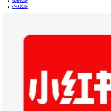
读者趋势
价格趋势