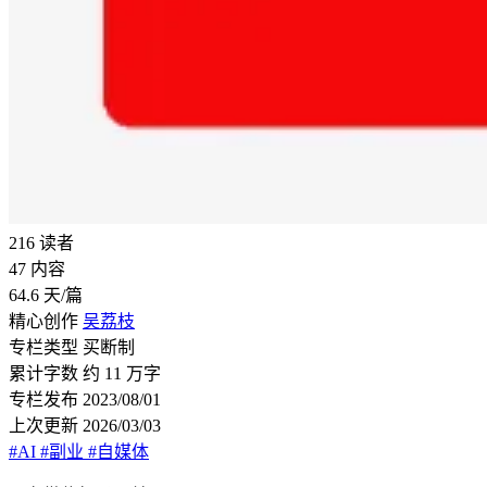
216
读者
47
内容
64.6
天/篇
精心创作
吴荔枝
专栏类型
买断制
累计字数
约 11 万字
专栏发布
2023/08/01
上次更新
2026/03/03
#AI
#副业
#自媒体