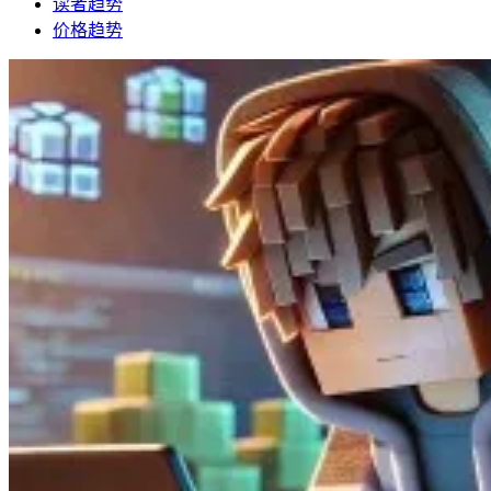
读者趋势
价格趋势