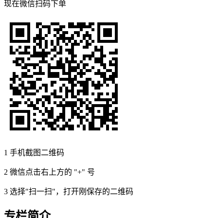
现在
微信扫码
下单
1
手机截图二维码
2
微信点击右上方的 "+" 号
3
选择"扫一扫"，打开刚保存的二维码
专栏简介