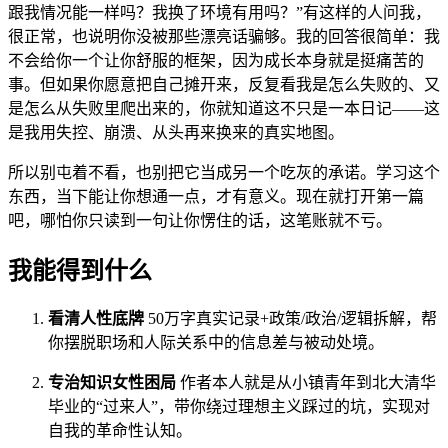
跟我情况能一样吗？我换了环境有用吗？”有这样的人问我，
很正常，也说明你没被那些漂亮话骗够。我的回答很简单：我
不会给你一个让你舒服的框架，因为成长本身就是挺痛苦的
事。但如果你愿意把自己摊开来，反复看我是怎么失败的、又
是怎么从失败里爬出来的，你就知道这不只是一本日记——这
是我用失控、崩溃、从头再来换来的真实地图。
所以别屯着不看，也别把它当成另一个吃灰的承诺。学习这个
东西，当下能让你想通一点，才有意义。现在就打开第一篇
吧，哪怕你只读到一句让你愣住的话，这笔账就不亏。
我能得到什么
看清人性底牌
50万字真实记录+政策/政治/逻辑拆解，帮
你摆脱职场和人际关系中的信息差与被动处境。
专治知识女性困局
作者本人就是从小镇青年到北大清华
毕业的“过来人”，带你绕过理想主义踩过的坑，实现对
自我的革命性认知。