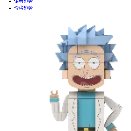
读者趋势
价格趋势