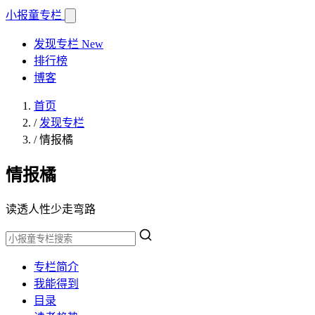
小报童
专栏
发现专栏
New
排行榜
博客
首页
/
发现专栏
/
情报橘
情报橘
读透人性少走弯路
专栏简介
我能得到
目录