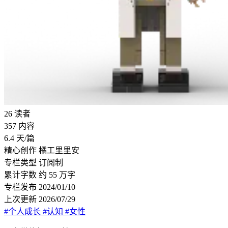
26
读者
357
内容
6.4
天/篇
精心创作
橘工里里安
专栏类型
订阅制
累计字数
约 55 万字
专栏发布
2024/01/10
上次更新
2026/07/29
#个人成长
#认知
#女性