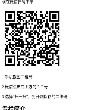
现在
微信扫码
下单
1
手机截图二维码
2
微信点击右上方的 "+" 号
3
选择"扫一扫"，打开刚保存的二维码
专栏简介