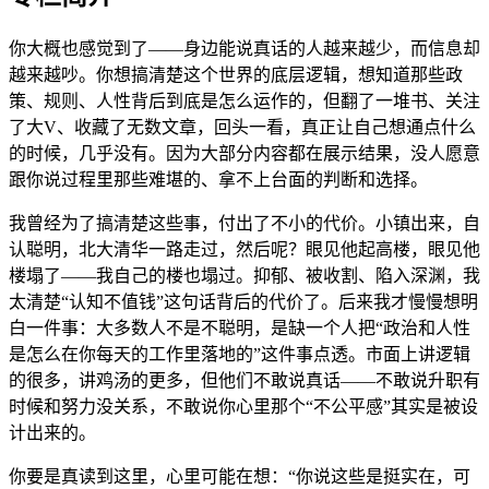
你大概也感觉到了——身边能说真话的人越来越少，而信息却
越来越吵。你想搞清楚这个世界的底层逻辑，想知道那些政
策、规则、人性背后到底是怎么运作的，但翻了一堆书、关注
了大V、收藏了无数文章，回头一看，真正让自己想通点什么
的时候，几乎没有。因为大部分内容都在展示结果，没人愿意
跟你说过程里那些难堪的、拿不上台面的判断和选择。
我曾经为了搞清楚这些事，付出了不小的代价。小镇出来，自
认聪明，北大清华一路走过，然后呢？眼见他起高楼，眼见他
楼塌了——我自己的楼也塌过。抑郁、被收割、陷入深渊，我
太清楚“认知不值钱”这句话背后的代价了。后来我才慢慢想明
白一件事：大多数人不是不聪明，是缺一个人把“政治和人性
是怎么在你每天的工作里落地的”这件事点透。市面上讲逻辑
的很多，讲鸡汤的更多，但他们不敢说真话——不敢说升职有
时候和努力没关系，不敢说你心里那个“不公平感”其实是被设
计出来的。
你要是真读到这里，心里可能在想：“你说这些是挺实在，可