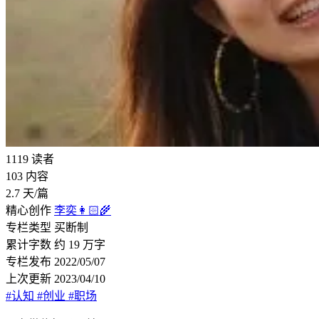
1119
读者
103
内容
2.7
天/篇
精心创作
李奕👩🏻‍🌾
专栏类型
买断制
累计字数
约 19 万字
专栏发布
2022/05/07
上次更新
2023/04/10
#认知
#创业
#职场