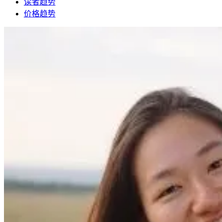
读者趋势
价格趋势