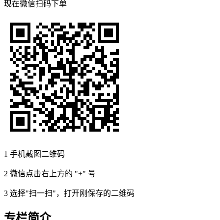
现在
微信扫码
下单
1
手机截图二维码
2
微信点击右上方的 "+" 号
3
选择"扫一扫"，打开刚保存的二维码
专栏简介