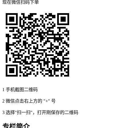
现在
微信扫码
下单
1
手机截图二维码
2
微信点击右上方的 "+" 号
3
选择"扫一扫"，打开刚保存的二维码
专栏简介