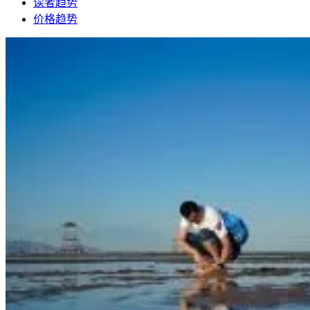
读者趋势
价格趋势