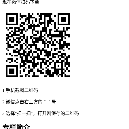
现在
微信扫码
下单
1
手机截图二维码
2
微信点击右上方的 "+" 号
3
选择"扫一扫"，打开刚保存的二维码
专栏简介