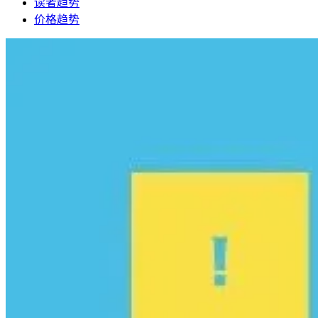
读者趋势
价格趋势