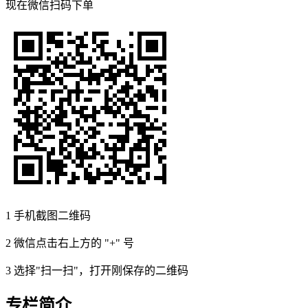
现在
微信扫码
下单
1
手机截图二维码
2
微信点击右上方的 "+" 号
3
选择"扫一扫"，打开刚保存的二维码
专栏简介