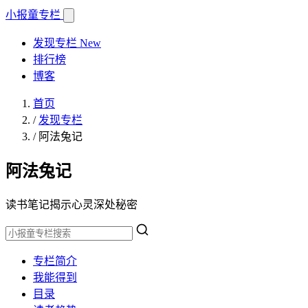
小报童
专栏
发现专栏
New
排行榜
博客
首页
/
发现专栏
/
阿法兔记
阿法兔记
读书笔记揭示心灵深处秘密
专栏简介
我能得到
目录