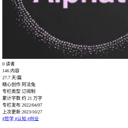
0
读者
146
内容
27.7
天/篇
精心创作
阿法兔
专栏类型
订阅制
累计字数
约 21 万字
专栏发布
2022/04/07
上次更新
2023/10/27
#哲学
#认知
#创业