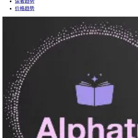
读者趋势
价格趋势