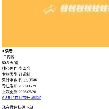
0
读者
17
内容
80.5
天/篇
精心创作
李雪含
专栏类型
订阅制
累计字数
约 3.5 万字
专栏发布
2023/06/29
上次更新
2026/05/20
#认知
#自我提升
#财富
现在
微信扫码
下单