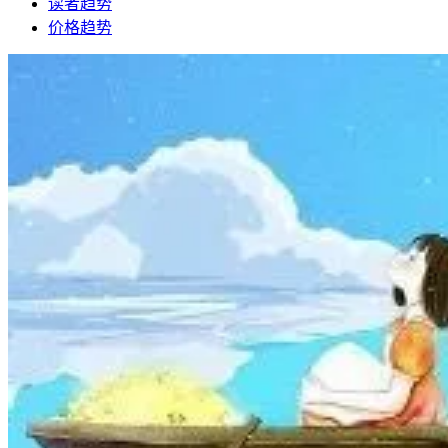
读者趋势
价格趋势