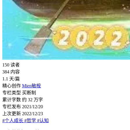
150
读者
384
内容
1.1
天/篇
精心创作
Mien敏桉
专栏类型
买断制
累计字数
约 32 万字
专栏发布
2021/12/20
上次更新
2022/12/23
#个人成长
#哲学
#认知