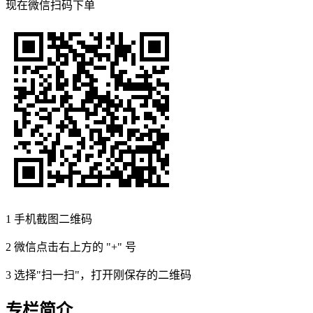
现在
微信扫码
下单
1
手机截图二维码
2
微信点击右上方的 "+" 号
3
选择"扫一扫"，打开刚保存的二维码
专栏简介