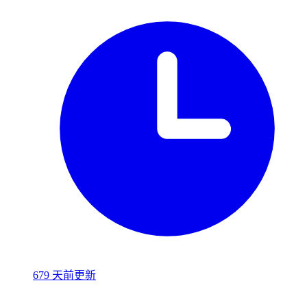
679 天前更新