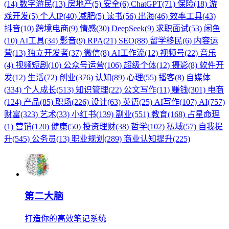
(14)
数字游民(13)
房地产(5)
安全(6)
ChatGPT(71)
保险(18)
游
戏开发(5)
个人IP(40)
减肥(5)
读书(56)
出海(46)
效率工具(43)
抖音(10)
跨境电商(9)
情感(30)
DeepSeek(9)
求职面试(53)
闲鱼
(10)
AI工具(34)
影音(9)
RPA(21)
SEO(88)
留学移民(6)
内容运
营(13)
独立开发者(37)
微信(8)
AI工作流(12)
视频号(22)
音乐
(4)
视频短剧(10)
公众号运营(106)
超级个体(12)
摄影(8)
软件开
发(12)
生活(72)
创业(376)
认知(89)
心理(55)
播客(8)
自媒体
(334)
个人成长(513)
知识管理(22)
公文写作(11)
赚钱(301)
电商
(124)
产品(85)
职场(226)
设计(63)
英语(25)
AI写作(107)
AI(757)
财富(323)
艺术(33)
小红书(139)
副业(551)
教育(168)
占星命理
(1)
营销(120)
健康(50)
投资理财(38)
哲学(102)
私域(57)
自我提
升(545)
公务员(13)
职业规划(289)
商业认知提升(225)
第二大脑
打造你的高效笔记系统