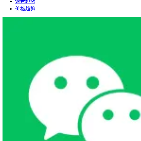
读者趋势
价格趋势