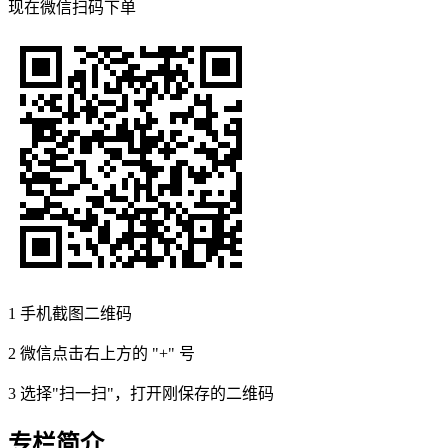
现在
微信扫码
下单
1
手机截图二维码
2
微信点击右上方的 "+" 号
3
选择"扫一扫"，打开刚保存的二维码
专栏简介