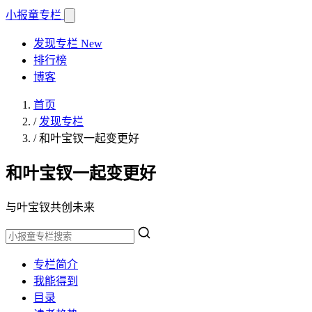
小报童
专栏
发现专栏
New
排行榜
博客
首页
/
发现专栏
/
和叶宝钗一起变更好
和叶宝钗一起变更好
与叶宝钗共创未来
专栏简介
我能得到
目录