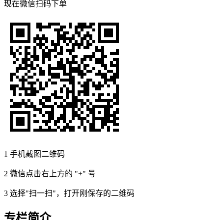
现在
微信扫码
下单
1
手机截图二维码
2
微信点击右上方的 "+" 号
3
选择"扫一扫"，打开刚保存的二维码
专栏简介