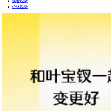
读者趋势
价格趋势