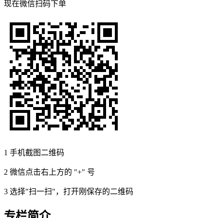
现在
微信扫码
下单
1
手机截图二维码
2
微信点击右上方的 "+" 号
3
选择"扫一扫"，打开刚保存的二维码
专栏简介