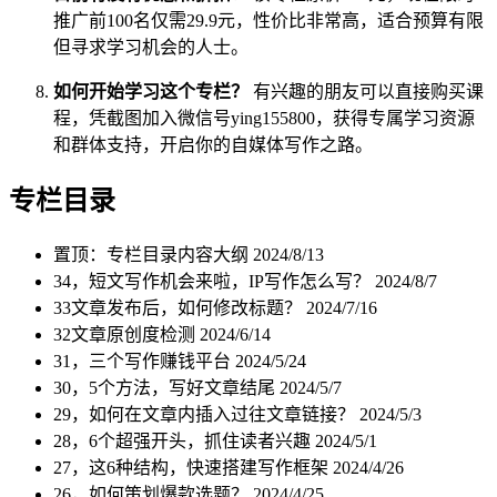
推广前100名仅需29.9元，性价比非常高，适合预算有限
但寻求学习机会的人士。
如何开始学习这个专栏？
有兴趣的朋友可以直接购买课
程，凭截图加入微信号ying155800，获得专属学习资源
和群体支持，开启你的自媒体写作之路。
专栏目录
置顶：专栏目录内容大纲
2024/8/13
34，短文写作机会来啦，IP写作怎么写？
2024/8/7
33文章发布后，如何修改标题？
2024/7/16
32文章原创度检测
2024/6/14
31，三个写作赚钱平台
2024/5/24
30，5个方法，写好文章结尾
2024/5/7
29，如何在文章内插入过往文章链接？
2024/5/3
28，6个超强开头，抓住读者兴趣
2024/5/1
27，这6种结构，快速搭建写作框架
2024/4/26
26，如何策划爆款选题？
2024/4/25