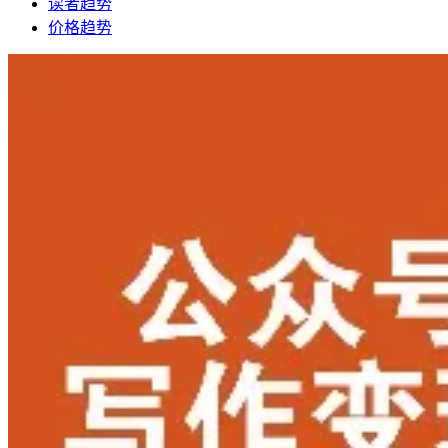
读者趋势
价格趋势