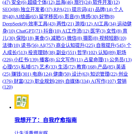
(47)
安全(6)
超级个体(12)
出海(46)
旅行(24)
软件开发(12)
SEO(88)
独立开发者(37)
RPA(21)
提示词(41)
品牌(14)
个人
IP(40)
AI绘画(65)
留学移民(6)
影音(9)
情感(30)
好物(8)
DeepSeek(9)
效率工具(43)
两性(21)
游戏(12)
AI工具(34)
运动健
身(10)
ChatGPT(71)
抖音(10)
AI工作流(12)
医学(3)
女性(8)
育
儿(30)
保险(18)
美食(5)
减肥(5)
微信(8)
摄影(8)
视频短剧(10)
法律(10)
读书(56)
AI(757)
商业认知提升(225)
自我提升(545)
个
人成长(513)
投资理财(38)
副业(551)
哲学(102)
认知(89)
职场
(226)
小红书(139)
播客(8)
公文写作(11)
占星命理(1)
公务员(13)
心理(55)
私域(57)
艺术(33)
生活(72)
教育(168)
产品(85)
英语
(25)
赚钱(301)
电商(124)
健康(50)
设计(63)
知识管理(22)
创业
(376)
财富(323)
职业规划(289)
自媒体(334)
AI写作(107)
营销
(120)
我想开了：自我疗愈指南
让生活重燃光辉