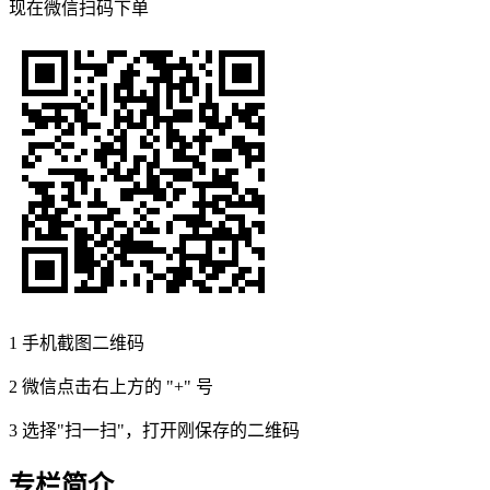
现在
微信扫码
下单
1
手机截图二维码
2
微信点击右上方的 "+" 号
3
选择"扫一扫"，打开刚保存的二维码
专栏简介