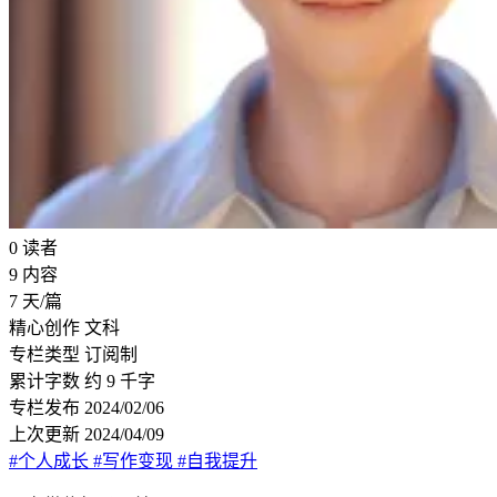
0
读者
9
内容
7
天/篇
精心创作
文科
专栏类型
订阅制
累计字数
约 9 千字
专栏发布
2024/02/06
上次更新
2024/04/09
#个人成长
#写作变现
#自我提升