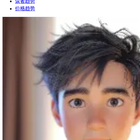
读者趋势
价格趋势