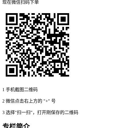
现在
微信扫码
下单
1
手机截图二维码
2
微信点击右上方的 "+" 号
3
选择"扫一扫"，打开刚保存的二维码
专栏简介