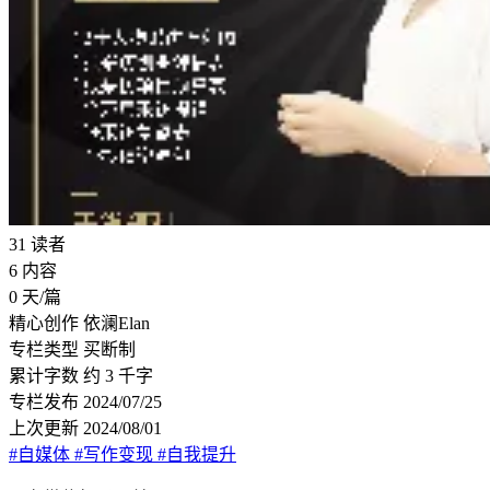
31
读者
6
内容
0
天/篇
精心创作
依澜Elan
专栏类型
买断制
累计字数
约 3 千字
专栏发布
2024/07/25
上次更新
2024/08/01
#自媒体
#写作变现
#自我提升