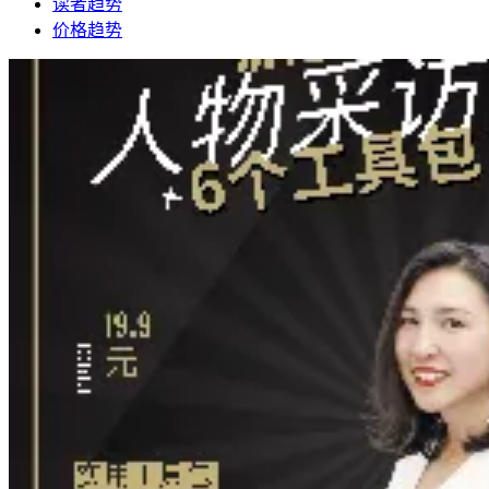
读者趋势
价格趋势