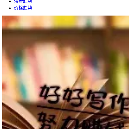
读者趋势
价格趋势