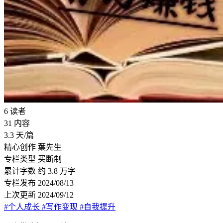
6
读者
31
内容
3.3
天/篇
精心创作
葉先生
专栏类型
买断制
累计字数
约 3.8 万字
专栏发布
2024/08/13
上次更新
2024/09/12
#个人成长
#写作变现
#自我提升