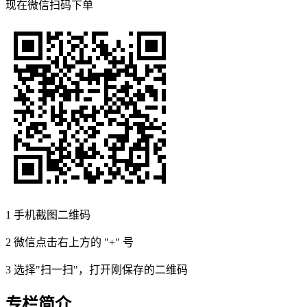
现在
微信扫码
下单
1
手机截图二维码
2
微信点击右上方的 "+" 号
3
选择"扫一扫"，打开刚保存的二维码
专栏简介