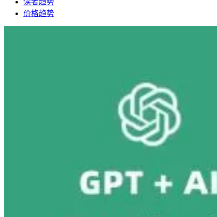
读者趋势
价格趋势