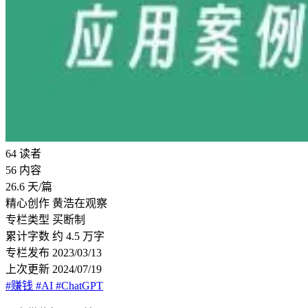
64
读者
56
内容
26.6
天/篇
精心创作
黄浩在观察
专栏类型
买断制
累计字数
约 4.5 万字
专栏发布
2023/03/13
上次更新
2024/07/19
#赚钱
#AI
#ChatGPT