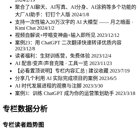
聚合了AI聊天、AI写真、AI分身、AI涂鸦等多个功能的
大厂AI助手：钉钉个人版
2024/1/8
支持一次性输入20万汉字的 AI 大模型 —— 月之暗面 ·
Kimi Chat
2024/1/2
视频自解说+哼唱变神曲+输入即所见
2023/12/12
案例23：用 ChatGPT 二次翻译快速转译优质内容
2023/12/8
读者福利：生财训练营，免费体验
2023/12/4
AI 配音/变声/声音克隆 · 工具一览
2023/11/23
【必看置顶说明】专栏内容汇总 | 建议收藏
2023/7/19
分享几个利用 AI 实际完成项目的案例
2023/6/5
AI 时代发展进程的观察与注脚
2023/3/30
案例3：训练 ChatGPT 成为你的运营策划助手
2023/3/18
专栏数据分析
专栏读者趋势图