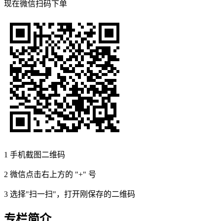
现在
微信扫码
下单
1
手机截图二维码
2
微信点击右上方的 "+" 号
3
选择"扫一扫"，打开刚保存的二维码
专栏简介