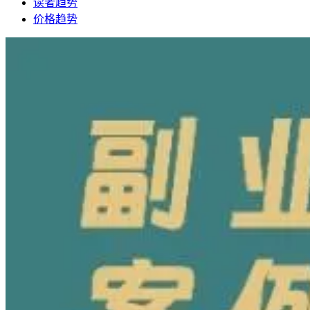
读者趋势
价格趋势