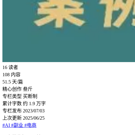
16
读者
108
内容
51.5
天/篇
精心创作
叁斤
专栏类型
买断制
累计字数
约 1.9 万字
专栏发布
2023/07/03
上次更新
2025/06/25
#AI
#副业
#电商