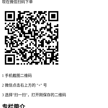
现在
微信扫码
下单
1
手机截图二维码
2
微信点击右上方的 "+" 号
3
选择"扫一扫"，打开刚保存的二维码
专栏简介