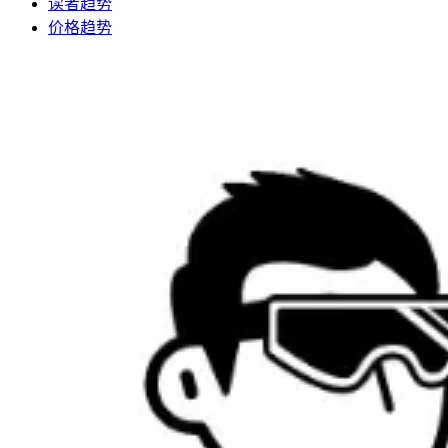
读者趋势
价格趋势