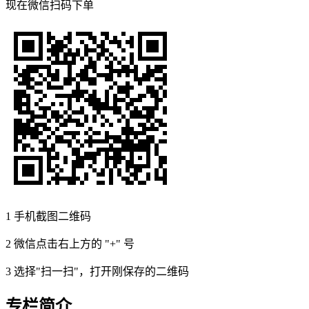
现在
微信扫码
下单
1
手机截图二维码
2
微信点击右上方的 "+" 号
3
选择"扫一扫"，打开刚保存的二维码
专栏简介