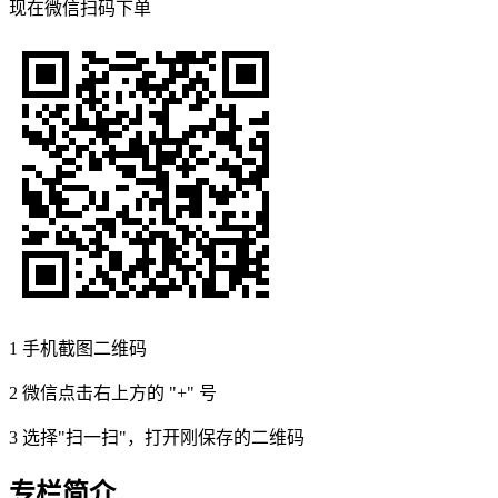
现在
微信扫码
下单
1
手机截图二维码
2
微信点击右上方的 "+" 号
3
选择"扫一扫"，打开刚保存的二维码
专栏简介