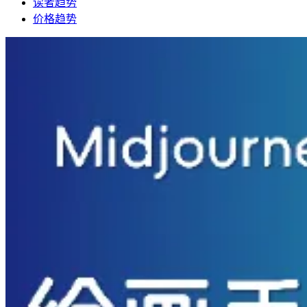
读者趋势
价格趋势