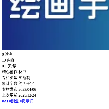
0
读者
13
内容
0.1
天/篇
精心创作
林书
专栏类型
买断制
累计字数
约 7 千字
专栏发布
2023/04/06
上次更新
2025/12/24
#AI
#副业
#提示词