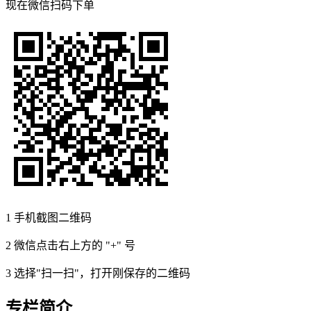
现在
微信扫码
下单
1
手机截图二维码
2
微信点击右上方的 "+" 号
3
选择"扫一扫"，打开刚保存的二维码
专栏简介