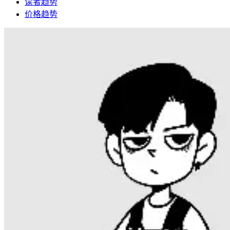
读者趋势
价格趋势