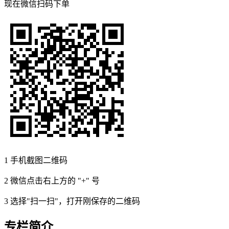
现在
微信扫码
下单
1
手机截图二维码
2
微信点击右上方的 "+" 号
3
选择"扫一扫"，打开刚保存的二维码
专栏简介