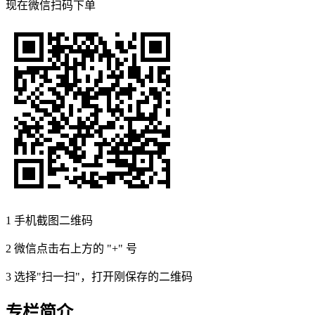
现在
微信扫码
下单
1
手机截图二维码
2
微信点击右上方的 "+" 号
3
选择"扫一扫"，打开刚保存的二维码
专栏简介