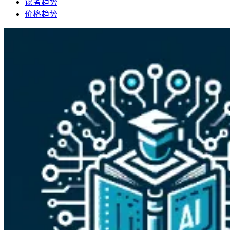
读者趋势
价格趋势