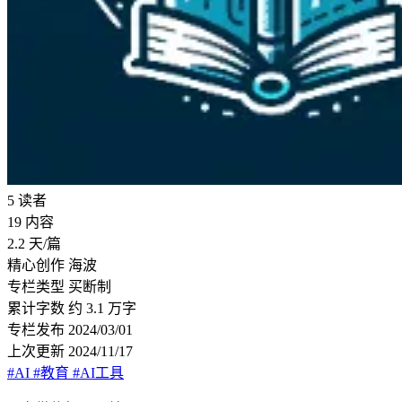
5
读者
19
内容
2.2
天/篇
精心创作
海波
专栏类型
买断制
累计字数
约 3.1 万字
专栏发布
2024/03/01
上次更新
2024/11/17
#AI
#教育
#AI工具