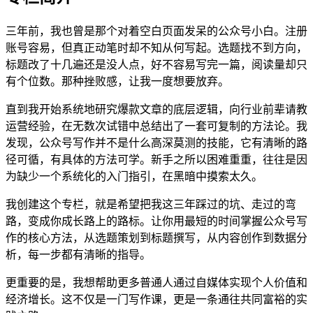
三年前，我也曾是那个对着空白页面发呆的公众号小白。注册
账号容易，但真正动笔时却不知从何写起。选题找不到方向，
标题改了十几遍还是没人点，好不容易写完一篇，阅读量却只
有个位数。那种挫败感，让我一度想要放弃。
直到我开始系统地研究爆款文章的底层逻辑，向行业前辈请教
运营经验，在无数次试错中总结出了一套可复制的方法论。我
发现，公众号写作并不是什么高深莫测的技能，它有清晰的路
径可循，有具体的方法可学。新手之所以困难重重，往往是因
为缺少一个系统化的入门指引，在黑暗中摸索太久。
我创建这个专栏，就是希望把我这三年踩过的坑、走过的弯
路，变成你成长路上的路标。让你用最短的时间掌握公众号写
作的核心方法，从选题策划到标题撰写，从内容创作到数据分
析，每一步都有清晰的指导。
更重要的是，我想帮助更多普通人通过自媒体实现个人价值和
经济增长。这不仅是一门写作课，更是一条通往共同富裕的实