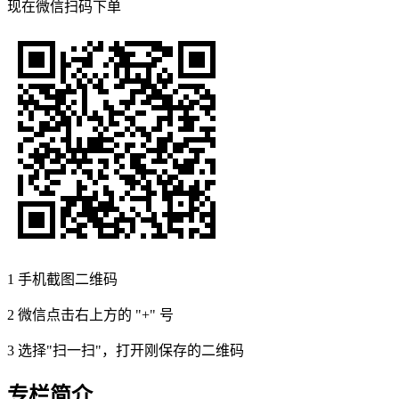
现在
微信扫码
下单
1
手机截图二维码
2
微信点击右上方的 "+" 号
3
选择"扫一扫"，打开刚保存的二维码
专栏简介