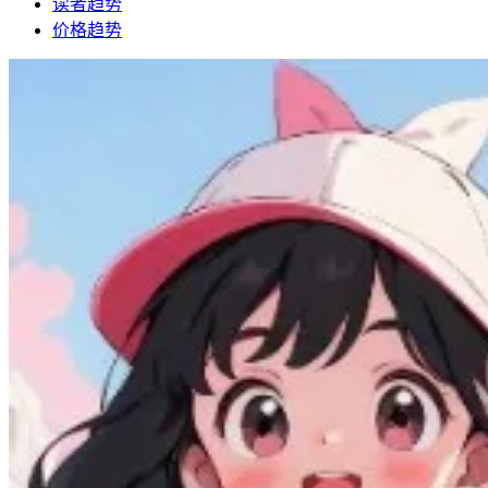
读者趋势
价格趋势