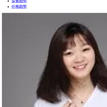
读者趋势
价格趋势