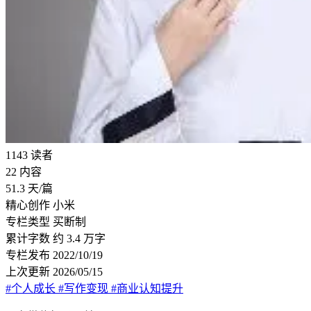
1143
读者
22
内容
51.3
天/篇
精心创作
小米
专栏类型
买断制
累计字数
约 3.4 万字
专栏发布
2022/10/19
上次更新
2026/05/15
#个人成长
#写作变现
#商业认知提升