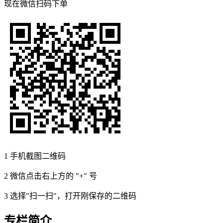
现在
微信扫码
下单
1
手机截图二维码
2
微信点击右上方的 "+" 号
3
选择"扫一扫"，打开刚保存的二维码
专栏简介