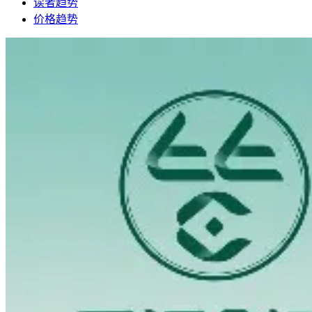
读者趋势
价格趋势