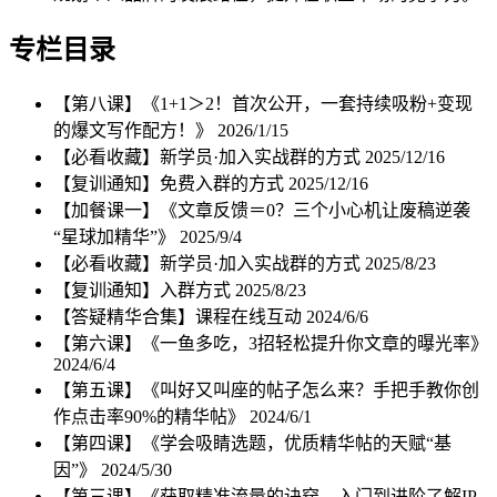
专栏目录
【第八课】《1+1＞2！首次公开，一套持续吸粉+变现
的爆文写作配方！》
2026/1/15
【必看收藏】新学员·加入实战群的方式
2025/12/16
【复训通知】免费入群的方式
2025/12/16
【加餐课一】《文章反馈＝0？三个小心机让废稿逆袭
“星球加精华”》
2025/9/4
【必看收藏】新学员·加入实战群的方式
2025/8/23
【复训通知】入群方式
2025/8/23
【答疑精华合集】课程在线互动
2024/6/6
【第六课】《一鱼多吃，3招轻松提升你文章的曝光率》
2024/6/4
【第五课】《叫好又叫座的帖子怎么来？手把手教你创
作点击率90%的精华帖》
2024/6/1
【第四课】《学会吸睛选题，优质精华帖的天赋“基
因”》
2024/5/30
【第三课】《获取精准流量的诀窍，入门到进阶了解IP