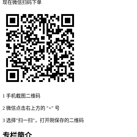
现在
微信扫码
下单
1
手机截图二维码
2
微信点击右上方的 "+" 号
3
选择"扫一扫"，打开刚保存的二维码
专栏简介