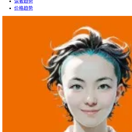
读者趋势
价格趋势