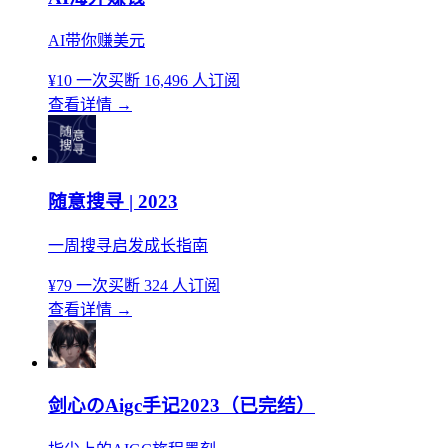
AI带你赚美元
¥10
一次买断
16,496 人订阅
查看详情
→
随意搜寻 | 2023
一周搜寻启发成长指南
¥79
一次买断
324 人订阅
查看详情
→
剑心のAigc手记2023（已完结）