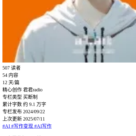
507
读者
54
内容
12
天/篇
精心创作
君君radio
专栏类型
买断制
累计字数
约 9.1 万字
专栏发布
2024/09/22
上次更新
2025/07/11
#AI
#写作变现
#AI写作