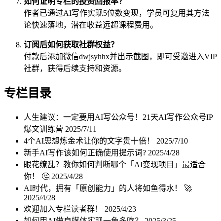
如何证明专栏的投资回报率？
作者已通过AI写作实现5位数变现，学员可复用其方法
论快速落地，潜在收益远超课程费用。
订阅后如何获取社群权益？
付款后添加微信dwjsyhhx并出示截图，即可受邀进入VIP
社群，获得后续支持和资源。
专栏目录
人生建议：一定要用AI写公众号！21天AI写作公众号IP
爆文训练营
2025/7/11
4个AI思想炼金术让你的文字贵十倍！
2025/7/10
新手AI写作该如何正确使用提示词?
2025/4/28
眼花缭乱？教你如何判断哪个「AI变现项目」最适合
你！ 🤔
2025/4/28
AI时代，拥有「原创能力」的人将如鱼得水！ 🚀
2025/4/28
欢迎加入专栏读者群！
2025/4/23
如何用AI做自媒体实现一鱼多吃？
2025/3/25