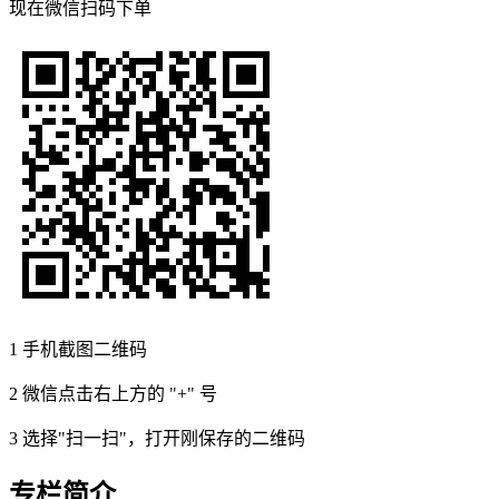
现在
微信扫码
下单
1
手机截图二维码
2
微信点击右上方的 "+" 号
3
选择"扫一扫"，打开刚保存的二维码
专栏简介