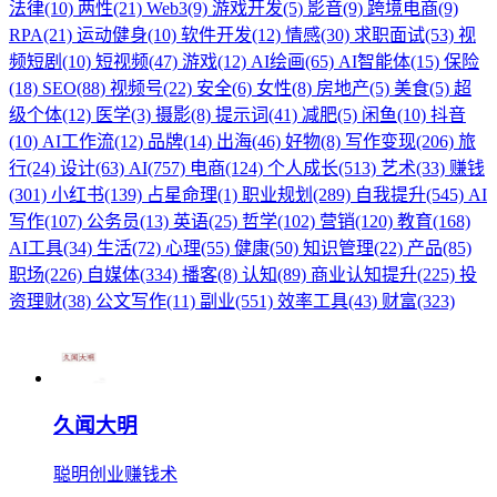
法律(10)
两性(21)
Web3(9)
游戏开发(5)
影音(9)
跨境电商(9)
RPA(21)
运动健身(10)
软件开发(12)
情感(30)
求职面试(53)
视
频短剧(10)
短视频(47)
游戏(12)
AI绘画(65)
AI智能体(15)
保险
(18)
SEO(88)
视频号(22)
安全(6)
女性(8)
房地产(5)
美食(5)
超
级个体(12)
医学(3)
摄影(8)
提示词(41)
减肥(5)
闲鱼(10)
抖音
(10)
AI工作流(12)
品牌(14)
出海(46)
好物(8)
写作变现(206)
旅
行(24)
设计(63)
AI(757)
电商(124)
个人成长(513)
艺术(33)
赚钱
(301)
小红书(139)
占星命理(1)
职业规划(289)
自我提升(545)
AI
写作(107)
公务员(13)
英语(25)
哲学(102)
营销(120)
教育(168)
AI工具(34)
生活(72)
心理(55)
健康(50)
知识管理(22)
产品(85)
职场(226)
自媒体(334)
播客(8)
认知(89)
商业认知提升(225)
投
资理财(38)
公文写作(11)
副业(551)
效率工具(43)
财富(323)
久闻大明
聪明创业赚钱术