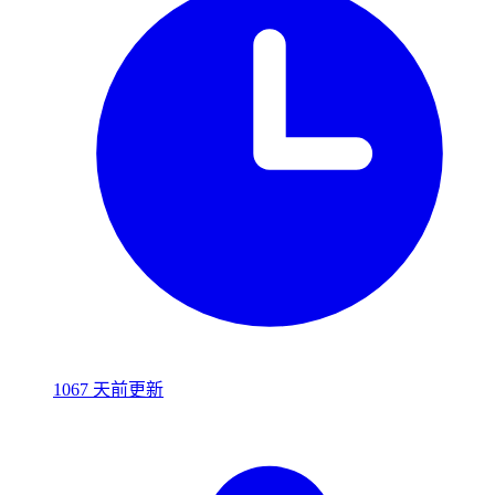
1067 天前更新