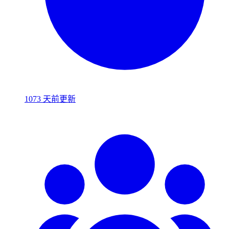
1073 天前更新