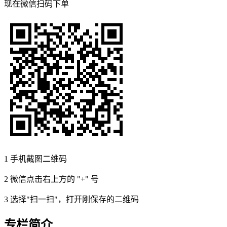
现在
微信扫码
下单
1
手机截图二维码
2
微信点击右上方的 "+" 号
3
选择"扫一扫"，打开刚保存的二维码
专栏简介