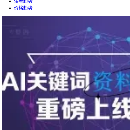
读者趋势
价格趋势