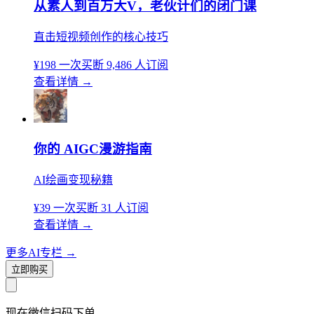
从素人到百万大V，老伙计们的闭门课
直击短视频创作的核心技巧
¥198
一次买断
9,486 人订阅
查看详情
→
你的 AIGC漫游指南
AI绘画变现秘籍
¥39
一次买断
31 人订阅
查看详情
→
更多AI专栏
→
立即购买
现在
微信扫码
下单