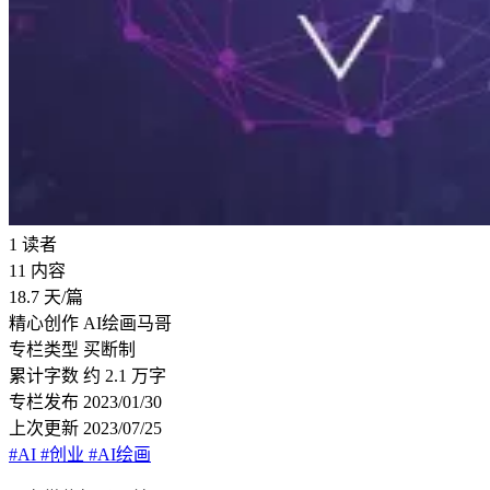
1
读者
11
内容
18.7
天/篇
精心创作
AI绘画马哥
专栏类型
买断制
累计字数
约 2.1 万字
专栏发布
2023/01/30
上次更新
2023/07/25
#AI
#创业
#AI绘画