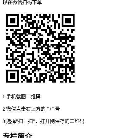
现在
微信扫码
下单
1
手机截图二维码
2
微信点击右上方的 "+" 号
3
选择"扫一扫"，打开刚保存的二维码
专栏简介