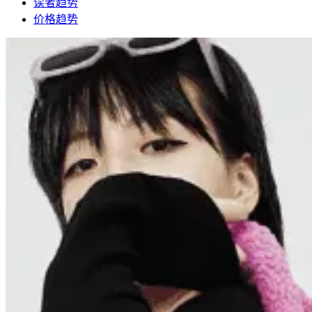
读者趋势
价格趋势