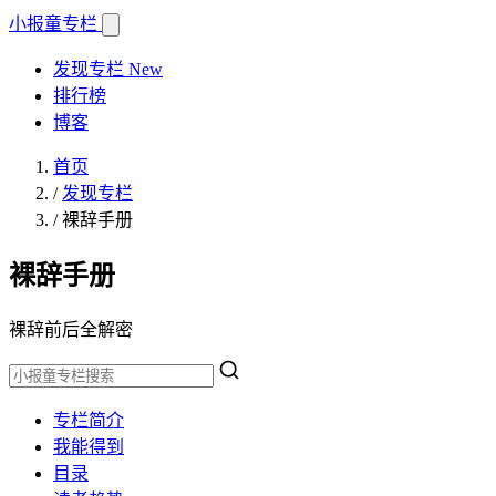
小报童
专栏
发现专栏
New
排行榜
博客
首页
/
发现专栏
/
裸辞手册
裸辞手册
裸辞前后全解密
专栏简介
我能得到
目录