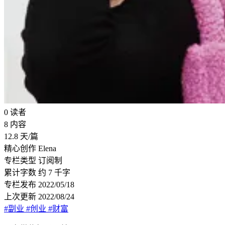
0
读者
8
内容
12.8
天/篇
精心创作
Elena
专栏类型
订阅制
累计字数
约 7 千字
专栏发布
2022/05/18
上次更新
2022/08/24
#副业
#创业
#财富