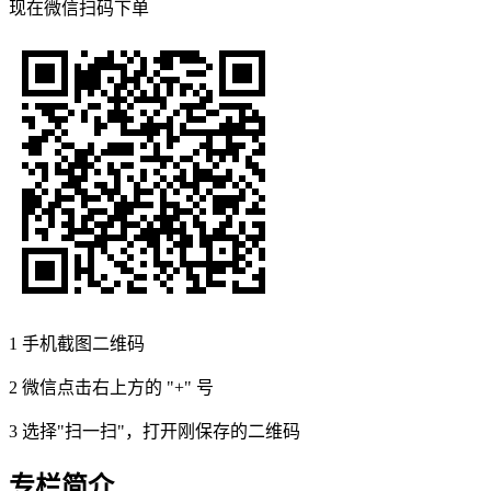
现在
微信扫码
下单
1
手机截图二维码
2
微信点击右上方的 "+" 号
3
选择"扫一扫"，打开刚保存的二维码
专栏简介