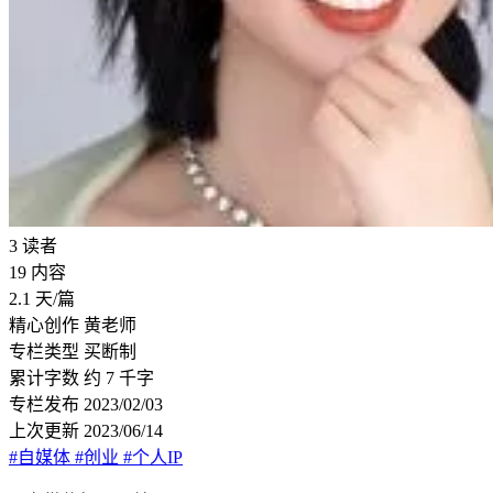
3
读者
19
内容
2.1
天/篇
精心创作
黄老师
专栏类型
买断制
累计字数
约 7 千字
专栏发布
2023/02/03
上次更新
2023/06/14
#自媒体
#创业
#个人IP