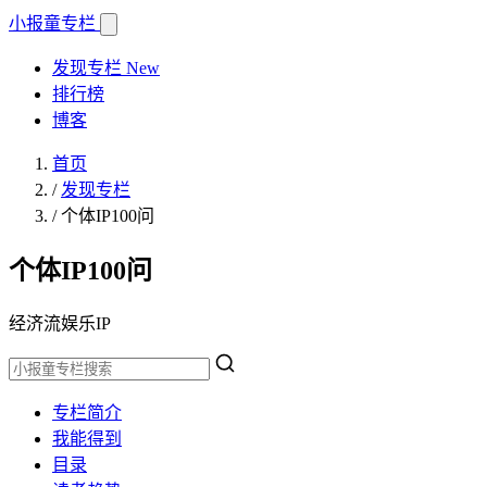
小报童
专栏
发现专栏
New
排行榜
博客
首页
/
发现专栏
/
个体IP100问
个体IP100问
经济流娱乐IP
专栏简介
我能得到
目录