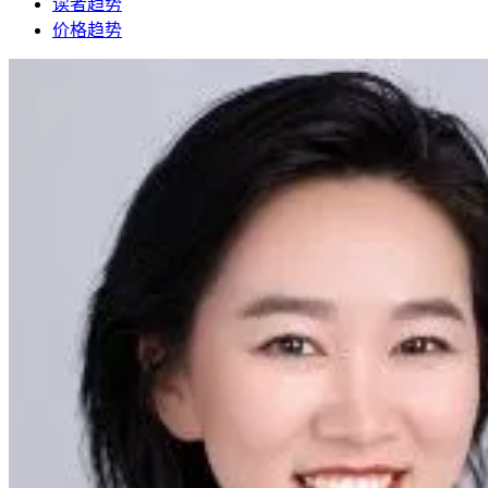
读者趋势
价格趋势