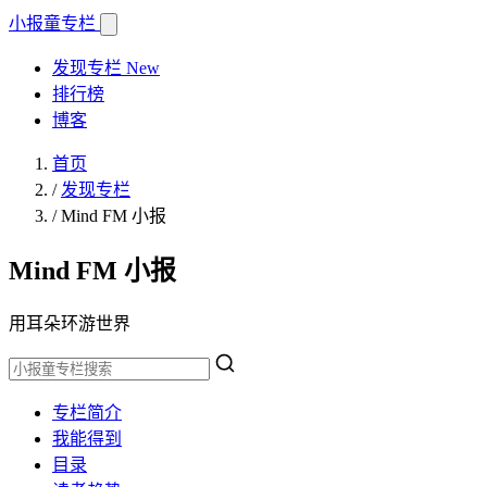
小报童
专栏
发现专栏
New
排行榜
博客
首页
/
发现专栏
/
Mind FM 小报
Mind FM 小报
用耳朵环游世界
专栏简介
我能得到
目录