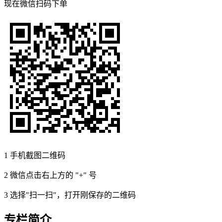
现在
微信扫码
下单
1
手机截图二维码
2
微信点击右上方的 "+" 号
3
选择"扫一扫"，打开刚保存的二维码
专栏简介