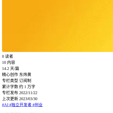
0
读者
10
内容
14.2
天/篇
精心创作
东炜黄
专栏类型
订阅制
累计字数
约 1 万字
专栏发布
2022/11/22
上次更新
2023/03/30
#AI
#独立开发者
#创业