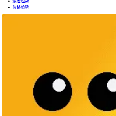
读者趋势
价格趋势