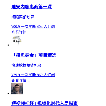
迪安内容电商第一课
闭眼买都划算
¥99.9
一次买断
404 人订阅
查看详情
→
「摸鱼掘金」项目精选
快速挖掘搞钱机会
¥29.9
一次买断
869 人订阅
查看详情
→
短视频杠杆 | 视频化时代入局指南