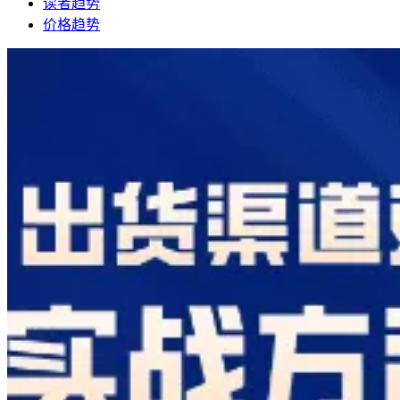
读者趋势
价格趋势