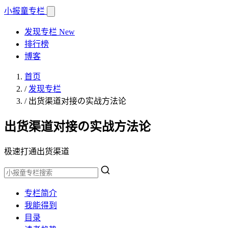
小报童
专栏
发现专栏
New
排行榜
博客
首页
/
发现专栏
/
出货渠道对接の实战方法论
出货渠道对接の实战方法论
极速打通出货渠道
专栏简介
我能得到
目录