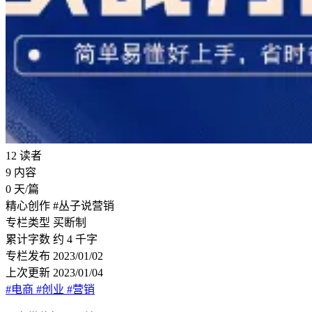
12
读者
9
内容
0
天/篇
精心创作
#丛子说营销
专栏类型
买断制
累计字数
约 4 千字
专栏发布
2023/01/02
上次更新
2023/01/04
#电商
#创业
#营销