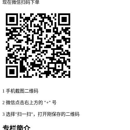
现在
微信扫码
下单
1
手机截图二维码
2
微信点击右上方的 "+" 号
3
选择"扫一扫"，打开刚保存的二维码
专栏简介