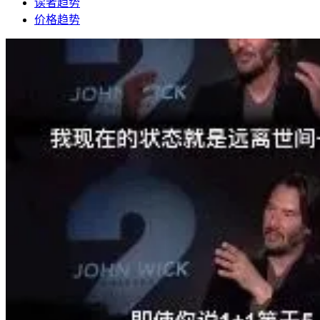
读者趋势
价格趋势