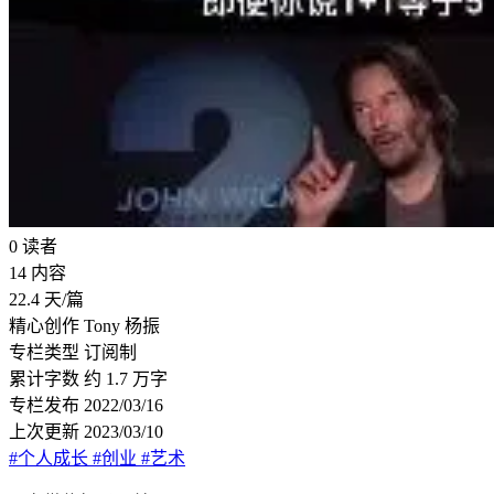
0
读者
14
内容
22.4
天/篇
精心创作
Tony 杨振
专栏类型
订阅制
累计字数
约 1.7 万字
专栏发布
2022/03/16
上次更新
2023/03/10
#个人成长
#创业
#艺术