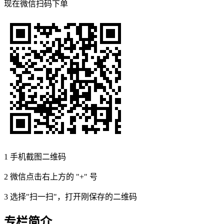
现在
微信扫码
下单
1
手机截图二维码
2
微信点击右上方的 "+" 号
3
选择"扫一扫"，打开刚保存的二维码
专栏简介