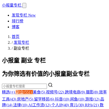
小报童
专栏
发现专栏
New
排行榜
博客
首页
/
发现专栏
/
副业专栏
小报童 副业 专栏
为你筛选有价值的小报童副业专栏
精选(⭐)
副业(551)
美食(5)
视频号(22)
跨境电商(9)
摄影(8)
效率
工具(43)
房地产(5)
留学移民(6)
抖音(10)
闲鱼(10)
游戏(12)
品
牌(14)
法律(10)
AI工作流(12)
个人IP(40)
育儿(30)
RPA(21)
数