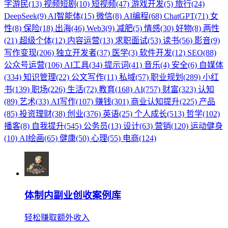
字游民(13)
视频短剧(10)
短视频(47)
游戏开发(5)
旅行(24)
DeepSeek(9)
AI智能体(15)
微信(8)
AI编程(68)
ChatGPT(71)
女
性(8)
保险(18)
出海(46)
Web3(9)
减肥(5)
情感(30)
好物(8)
两性
(21)
超级个体(12)
内容运营(13)
求职面试(53)
读书(56)
影音(9)
写作变现(206)
独立开发者(37)
医学(3)
软件开发(12)
SEO(88)
公众号运营(106)
AI工具(34)
提示词(41)
音乐(4)
安全(6)
自媒体
(334)
知识管理(22)
公文写作(11)
私域(57)
职业规划(289)
小红
书(139)
职场(226)
生活(72)
教育(168)
AI(757)
财富(323)
认知
(89)
艺术(33)
AI写作(107)
赚钱(301)
商业认知提升(225)
产品
(85)
投资理财(38)
创业(376)
英语(25)
个人成长(513)
哲学(102)
播客(8)
自我提升(545)
公务员(13)
设计(63)
营销(120)
运动健身
(10)
AI绘画(65)
健康(50)
心理(55)
电商(124)
体制内副业创收案例库
轻松赚取额外收入