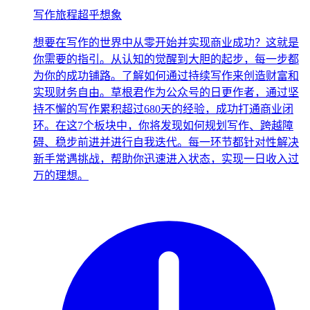
写作旅程超乎想象
想要在写作的世界中从零开始并实现商业成功？这就是
你需要的指引。从认知的觉醒到大胆的起步，每一步都
为你的成功铺路。了解如何通过持续写作来创造财富和
实现财务自由。草根君作为公众号的日更作者，通过坚
持不懈的写作累积超过680天的经验，成功打通商业闭
环。在这7个板块中，你将发现如何规划写作、跨越障
碍、稳步前进并进行自我迭代。每一环节都针对性解决
新手常遇挑战，帮助你迅速进入状态，实现一日收入过
万的理想。