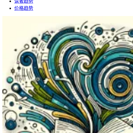
读者趋势
价格趋势