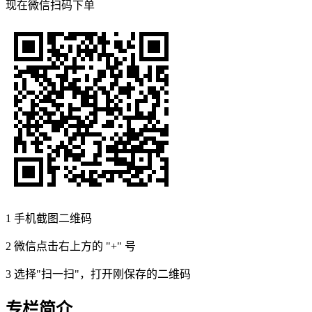
现在
微信扫码
下单
1
手机截图二维码
2
微信点击右上方的 "+" 号
3
选择"扫一扫"，打开刚保存的二维码
专栏简介