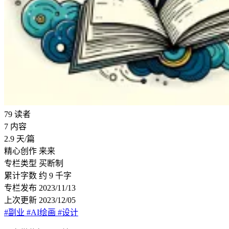
79
读者
7
内容
2.9
天/篇
精心创作
来来
专栏类型
买断制
累计字数
约 9 千字
专栏发布
2023/11/13
上次更新
2023/12/05
#副业
#AI绘画
#设计