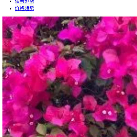
读者趋势
价格趋势