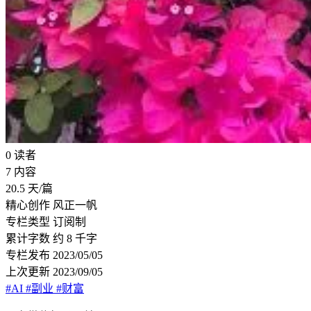
0
读者
7
内容
20.5
天/篇
精心创作
风正一帆
专栏类型
订阅制
累计字数
约 8 千字
专栏发布
2023/05/05
上次更新
2023/09/05
#AI
#副业
#财富