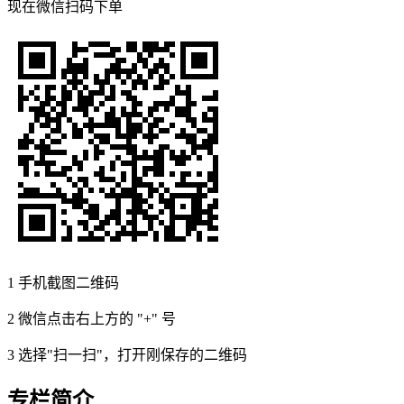
现在
微信扫码
下单
1
手机截图二维码
2
微信点击右上方的 "+" 号
3
选择"扫一扫"，打开刚保存的二维码
专栏简介