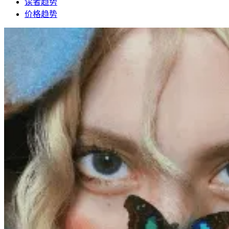
读者趋势
价格趋势