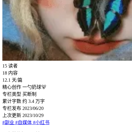
15
读者
18
内容
12.1
天/篇
精心创作
一勺奶球🐻
专栏类型
买断制
累计字数
约 3.4 万字
专栏发布
2023/06/20
上次更新
2023/10/29
#副业
#自媒体
#小红书