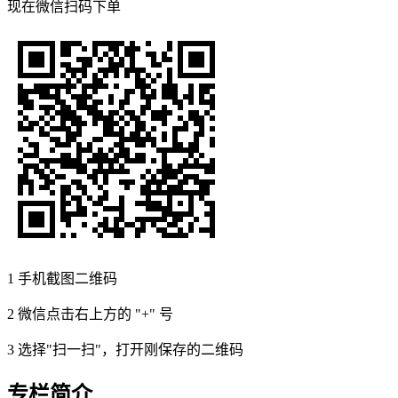
现在
微信扫码
下单
1
手机截图二维码
2
微信点击右上方的 "+" 号
3
选择"扫一扫"，打开刚保存的二维码
专栏简介