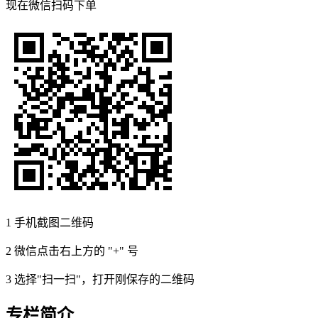
现在
微信扫码
下单
1
手机截图二维码
2
微信点击右上方的 "+" 号
3
选择"扫一扫"，打开刚保存的二维码
专栏简介