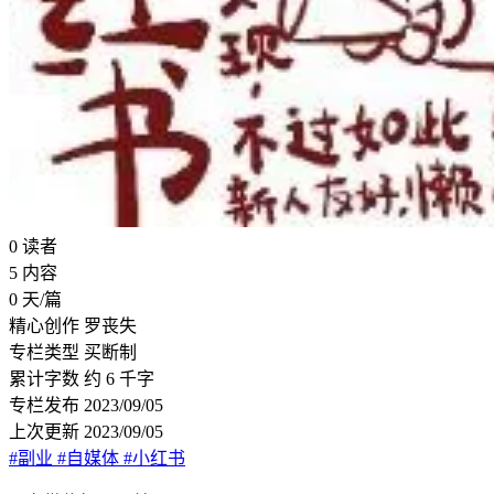
0
读者
5
内容
0
天/篇
精心创作
罗丧失
专栏类型
买断制
累计字数
约 6 千字
专栏发布
2023/09/05
上次更新
2023/09/05
#副业
#自媒体
#小红书