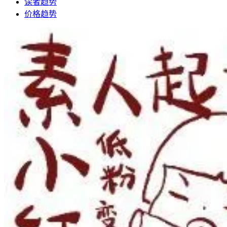
读者趋势
价格趋势