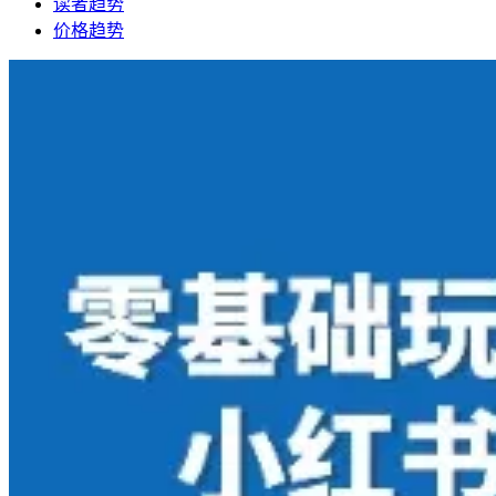
读者趋势
价格趋势