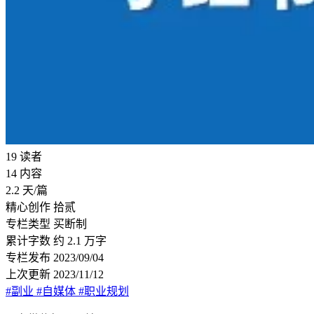
19
读者
14
内容
2.2
天/篇
精心创作
拾贰
专栏类型
买断制
累计字数
约 2.1 万字
专栏发布
2023/09/04
上次更新
2023/11/12
#副业
#自媒体
#职业规划