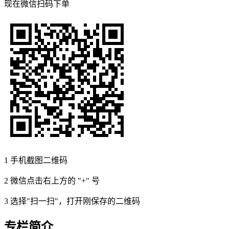
现在
微信扫码
下单
1
手机截图二维码
2
微信点击右上方的 "+" 号
3
选择"扫一扫"，打开刚保存的二维码
专栏简介